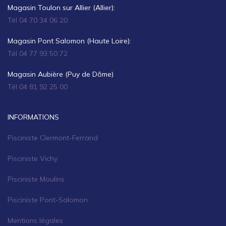
Magasin Toulon sur Allier (Allier):
Tél 04 70 34 06 20
Magasin Pont Salomon (Haute Loire):
Tél 04 77 93 50 72
Magasin Aubière (Puy de Dôme)
Tél 04 81 92 25 00
INFORMATIONS
Pisciniste Clermont-Ferrand
Pisciniste Vichy
Pisciniste Moulins
Pisciniste Pont-Salomon
Mentions légales