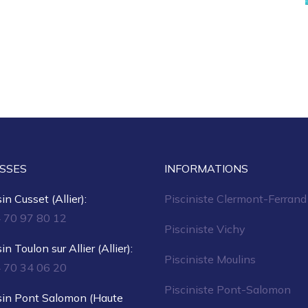
SSES
INFORMATIONS
n Cusset (Allier):
Pisciniste Clermont-Ferrand
4 70 97 80 12
Pisciniste Vichy
n Toulon sur Allier (Allier):
Pisciniste Moulins
4 70 34 06 20
Pisciniste Pont-Salomon
in Pont Salomon (Haute