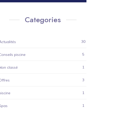
Categories
30
Actualités
5
Conseils piscine
1
Non classé
3
Offres
1
piscine
1
Spas