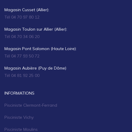
Magasin Cusset (Allier):
Tél 04 70 97 80 12
Magasin Toulon sur Allier (Allier):
Tél 04 70 34 06 20
Magasin Pont Salomon (Haute Loire):
Tél 04 77 93 50 72
Magasin Aubière (Puy de Dôme)
Tél 04 81 92 25 00
INFORMATIONS
Pisciniste Clermont-Ferrand
Pisciniste Vichy
Pisciniste Moulins