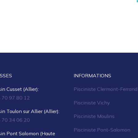
SSES
INFORMATIONS
n Cusset (Allier):
Pisciniste Clermont-Ferrand
4 70 97 80 12
Pisciniste Vichy
n Toulon sur Allier (Allier):
Pisciniste Moulins
4 70 34 06 20
Pisciniste Pont-Salomon
in Pont Salomon (Haute