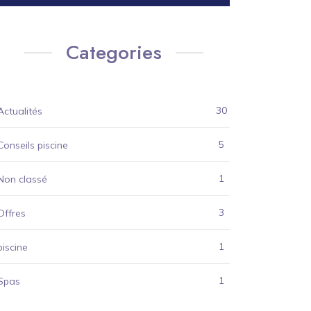
Categories
30
Actualités
5
Conseils piscine
1
Non classé
3
Offres
1
piscine
1
Spas