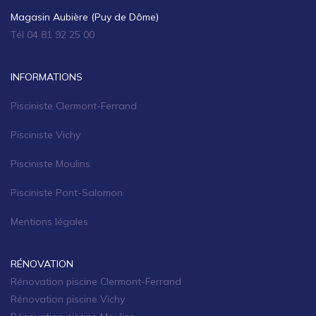
Magasin Aubière (Puy de Dôme)
Tél 04 81 92 25 00
INFORMATIONS
Pisciniste Clermont-Ferrand
Pisciniste Vichy
Pisciniste Moulins
Pisciniste Pont-Salomon
Mentions légales
RÉNOVATION
Rénovation piscine Clermont-Ferrand
Rénovation piscine Vichy