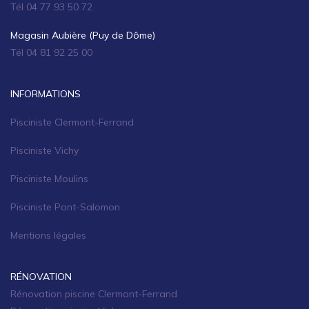
Tél 04 77 93 50 72
Magasin Aubière (Puy de Dôme)
Tél 04 81 92 25 00
INFORMATIONS
Pisciniste Clermont-Ferrand
Pisciniste Vichy
Pisciniste Moulins
Pisciniste Pont-Salomon
Mentions légales
RÉNOVATION
Rénovation piscine Clermont-Ferrand