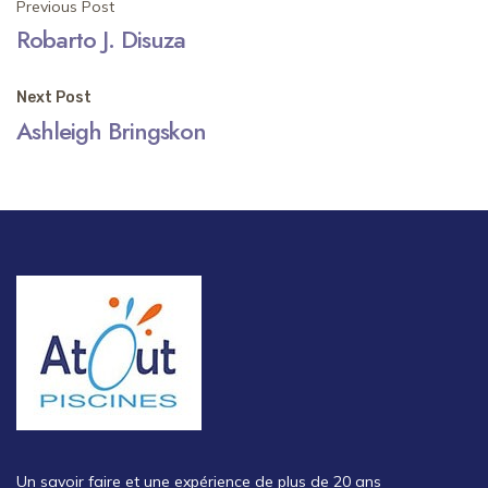
Post
Previous Post
Robarto J. Disuza
navigation
Next Post
Ashleigh Bringskon
Un savoir faire et une expérience de plus de 20 ans