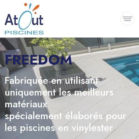
FREEDOM
Fabriquée en utilisant
uniquement les meilleurs
matériaux
spécialement élaborés pour
les piscines en vinylester