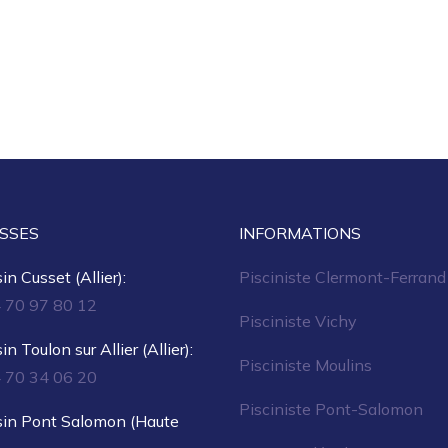
SSES
INFORMATIONS
n Cusset (Allier):
Pisciniste Clermont-Ferrand
4 70 97 80 12
Pisciniste Vichy
n Toulon sur Allier (Allier):
Pisciniste Moulins
4 70 34 06 20
Pisciniste Pont-Salomon
in Pont Salomon (Haute