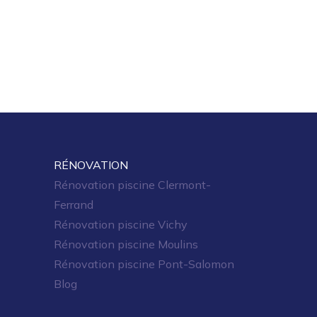
RÉNOVATION
Rénovation piscine Clermont-
Ferrand
Rénovation piscine Vichy
Rénovation piscine Moulins
Rénovation piscine Pont-Salomon
Blog