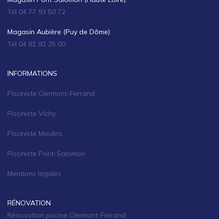
Tél 04 77 93 50 72
Magasin Aubière (Puy de Dôme)
Tél 04 81 92 25 00
INFORMATIONS
Pisciniste Clermont-Ferrand
Pisciniste Vichy
Pisciniste Moulins
Pisciniste Pont-Salomon
Mentions légales
RÉNOVATION
Rénovation piscine Clermont-Ferrand