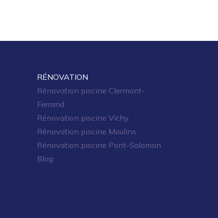
RÉNOVATION
Rénovation piscine Clermont-
Ferrand
Rénovation piscine Vichy
Rénovation piscine Moulins
Rénovation piscine Pont-Salomon
Blog