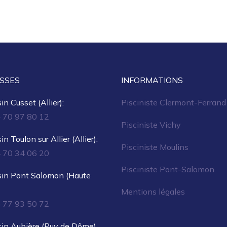
SSES
INFORMATIONS
n Cusset (Allier):
Pisciniste Clermont-Ferrand
4 70 97 80 12
Pisciniste Vichy
n Toulon sur Allier (Allier):
Pisciniste Moulins
4 70 34 06 20
Pisciniste Pont-Salomon
in Pont Salomon (Haute
Mentions légales
4 77 93 50 72
in Aubière (Puy de Dôme)