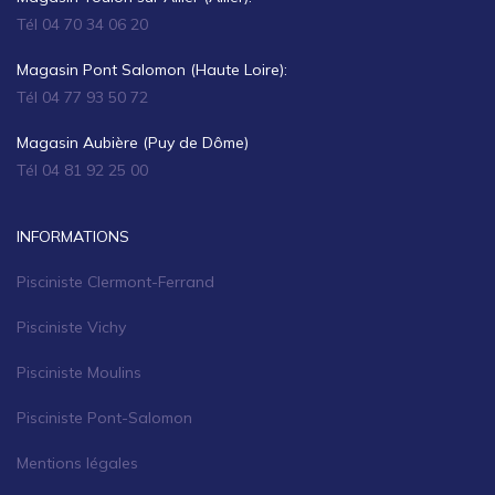
Tél 04 70 34 06 20
Magasin Pont Salomon (Haute Loire):
Tél 04 77 93 50 72
Magasin Aubière (Puy de Dôme)
Tél 04 81 92 25 00
INFORMATIONS
Pisciniste Clermont-Ferrand
Pisciniste Vichy
Pisciniste Moulins
Pisciniste Pont-Salomon
Mentions légales