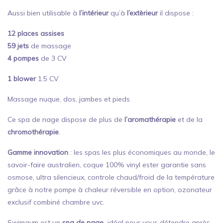
Aussi bien utilisable à
l’intérieur
qu’à
l’extèrieur
il dispose :
12 places assises
59 jets
de massage
4 pompes
de 3 CV
1 blower
1.5 CV
Massage nuque, dos, jambes et pieds
Ce spa de nage dispose de plus de
l’aromathérapie
et de la
chromothérapie
.
Gamme innovation
: les spas les plus économiques au monde, le
savoir-faire australien, coque 100% vinyl ester garantie sans
osmose, ultra silencieux, controle chaud/froid de la température
grâce à notre pompe à chaleur réversible en option, ozonateur
exclusif combiné chambre uvc.
Swimgym est un
spa de nage
idéal pour vous détendre après