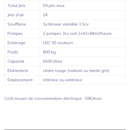
Total Jets
59 jets inox
Jets d’air
24
Soufflerie
1x blower variable 1.5cv
Pompes
2 pompes 3cv soit 2×42=84m3/heure
Eclairage
LED 30 couleurs
Poids
800 kg
Capacité
5500 litres
Ebénisterie
cèdre rouge (naturel ou teinté gris)
Emplacement
intérieur ou extérieur
Coût moyen de consommation électrique : 58€/mois