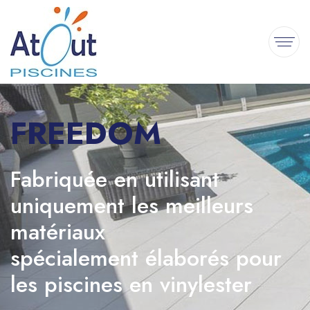
FREEDOM
Fabriquée en utilisant
uniquement les meilleurs
matériaux
spécialement élaborés pour
les piscines en vinylester