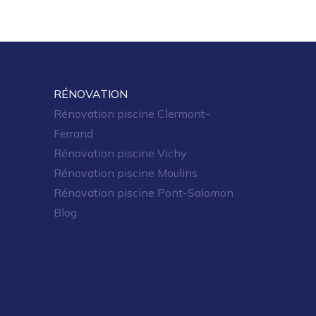
RÉNOVATION
Rénovation piscine Clermont-
Ferrand
Rénovation piscine Vichy
Rénovation piscine Moulins
Rénovation piscine Pont-Salomon
Blog