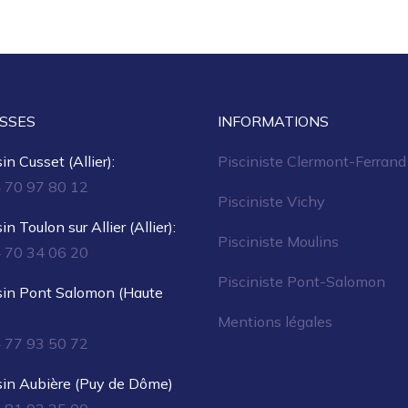
SSES
INFORMATIONS
n Cusset (Allier):
Pisciniste Clermont-Ferrand
4 70 97 80 12
Pisciniste Vichy
n Toulon sur Allier (Allier):
Pisciniste Moulins
4 70 34 06 20
Pisciniste Pont-Salomon
in Pont Salomon (Haute
Mentions légales
4 77 93 50 72
in Aubière (Puy de Dôme)