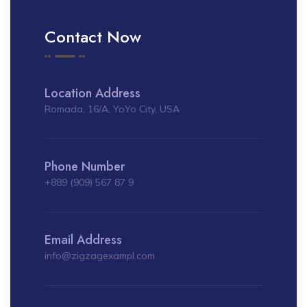
Contact Now
Location Address
Romada, 16/A, YoYo City, USA
Phone Number
+889 (909) 567 87 9
Email Address
info@zigzagexampl.com