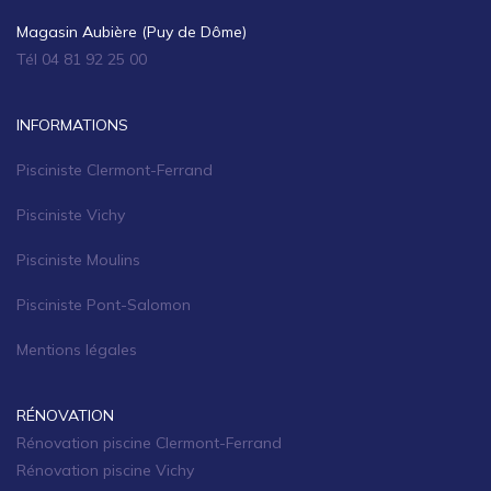
Magasin Aubière (Puy de Dôme)
Tél 04 81 92 25 00
INFORMATIONS
Pisciniste Clermont-Ferrand
Pisciniste Vichy
Pisciniste Moulins
Pisciniste Pont-Salomon
Mentions légales
RÉNOVATION
Rénovation piscine Clermont-Ferrand
Rénovation piscine Vichy