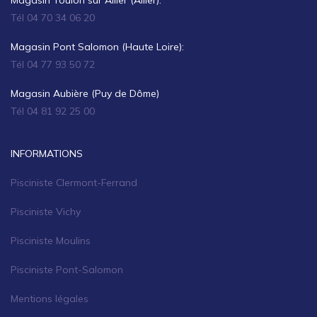
Tél 04 70 34 06 20
Magasin Pont Salomon (Haute Loire):
Tél 04 77 93 50 72
Magasin Aubière (Puy de Dôme)
Tél 04 81 92 25 00
INFORMATIONS
Pisciniste Clermont-Ferrand
Pisciniste Vichy
Pisciniste Moulins
Pisciniste Pont-Salomon
Mentions légales